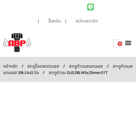
ล็อคอิน
สมัครสมาชิก
0
เกี่ยวกับเรา
สินค้าท
ไอเดียและบทความน่ารู้
ติดต่อเรา
Around the
ความยั่
สั่งซื้อเลย
หน้าหลัก
/
สกรูน็อตสแตนเลส
/
สกรูหัวจมสแตนเลส
/
สกรูหัวจมส
แตนเลส 316 (A4) มิล
/
สกรูหัวจม SUS316 M5x25mm.F/T