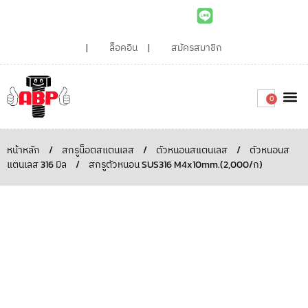
ล็อคอิน
สมัครสมาชิก
0
เกี่ยวกับเรา
สินค้าท
ไอเดียและบทความน่ารู้
ติดต่อเรา
Around the
ความยั่
สั่งซื้อเลย
หน้าหลัก
/
สกรูน็อตสแตนเลส
/
ตัวหนอนสแตนเลส
/
ตัวหนอนส
แตนเลส 316 มิล
/
สกรูตัวหนอน SUS316 M4x10mm.(2,000/ก)