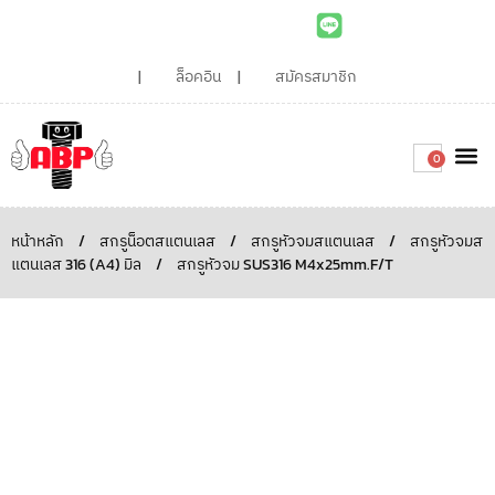
ล็อคอิน
สมัครสมาชิก
0
เกี่ยวกับเรา
สินค้าท
ไอเดียและบทความน่ารู้
ติดต่อเรา
Around the
ความยั่
สั่งซื้อเลย
หน้าหลัก
/
สกรูน็อตสแตนเลส
/
สกรูหัวจมสแตนเลส
/
สกรูหัวจมส
แตนเลส 316 (A4) มิล
/
สกรูหัวจม SUS316 M4x25mm.F/T