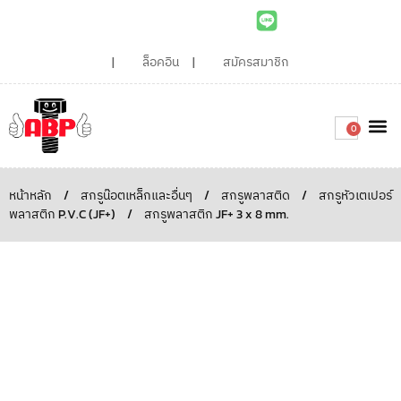
ล็อคอิน
สมัครสมาชิก
0
เกี่ยวกับเรา
สินค้าท
ไอเดียและบทความน่ารู้
ติดต่อเรา
Around the
ความยั่
สั่งซื้อเลย
หน้าหลัก
/
สกรูน๊อตเหล็กและอื่นๆ
/
สกรูพลาสติด
/
สกรูหัวเตเปอร์
พลาสติก P.V.C (JF+)
/
สกรูพลาสติก JF+ 3 x 8 mm.