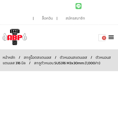
ล็อคอิน
สมัครสมาชิก
0
เกี่ยวกับเรา
สินค้าท
ไอเดียและบทความน่ารู้
ติดต่อเรา
Around the
ความยั่
สั่งซื้อเลย
หน้าหลัก
/
สกรูน็อตสแตนเลส
/
ตัวหนอนสแตนเลส
/
ตัวหนอนส
แตนเลส 316 มิล
/
สกรูตัวหนอน SUS316 M3x30mm.(1,000/ก)