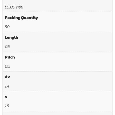
65.00 กรัม
Packing Quantity
50
Length
06
Pitch
0.5
dv
1.4
s
1.5