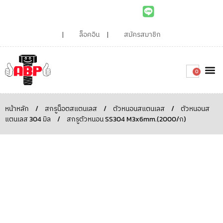
ล็อคอิน
สมัครสมาชิก
0
เกี่ยวกับเรา
สินค้าท
ไอเดียและบทความน่ารู้
ติดต่อเรา
Around the
ความยั่
สั่งซื้อเลย
หน้าหลัก
/
สกรูน็อตสแตนเลส
/
ตัวหนอนสแตนเลส
/
ตัวหนอนส
แตนเลส 304 มิล
/
สกรูตัวหนอน SS304 M3x6mm.(2000/ก)