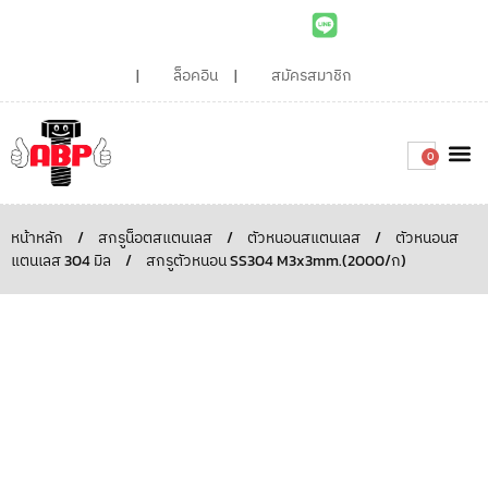
ล็อคอิน
สมัครสมาชิก
0
เกี่ยวกับเรา
สินค้าท
ไอเดียและบทความน่ารู้
ติดต่อเรา
Around the
ความยั่
สั่งซื้อเลย
หน้าหลัก
/
สกรูน็อตสแตนเลส
/
ตัวหนอนสแตนเลส
/
ตัวหนอนส
แตนเลส 304 มิล
/
สกรูตัวหนอน SS304 M3x3mm.(2000/ก)