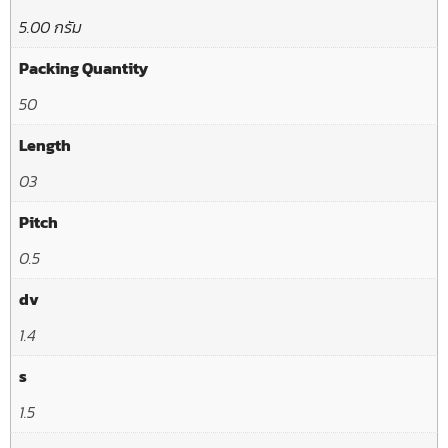
5.00 กรัม
Packing Quantity
50
Length
03
Pitch
0.5
dv
1.4
s
1.5