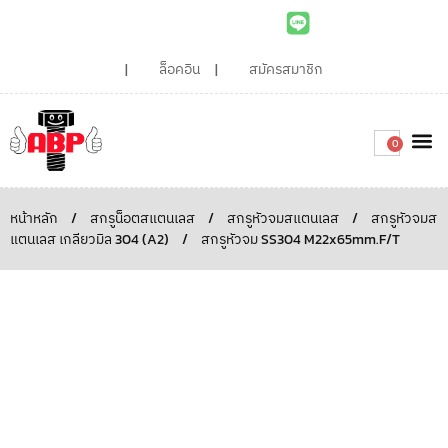
ล็อคอิน
สมัครสมาชิก
0
เกี่ยวกับเรา
สินค้าท
ไอเดียและบทความน่ารู้
ติดต่อเรา
Around the
ความยั่
สั่งซื้อเลย
หน้าหลัก
/
สกรูน็อตสแตนเลส
/
สกรูหัวจมสแตนเลส
/
สกรูหัวจมส
แตนเลส เกลียวมิล 304 (A2)
/
สกรูหัวจม SS304 M22x65mm.F/T