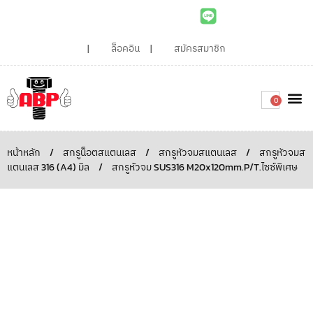
ล็อคอิน
สมัครสมาชิก
0
เกี่ยวกับเรา
สินค้าท
ไอเดียและบทความน่ารู้
ติดต่อเรา
Around the
ความยั่
สั่งซื้อเลย
หน้าหลัก
/
สกรูน็อตสแตนเลส
/
สกรูหัวจมสแตนเลส
/
สกรูหัวจมส
แตนเลส 316 (A4) มิล
/
สกรูหัวจม SUS316 M20x120mm.P/T.ไซซ์พิเศษ