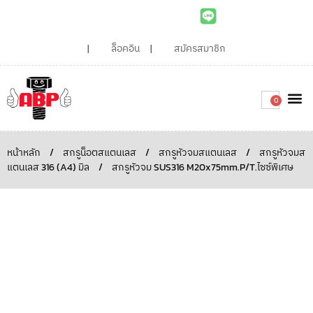
ล็อคอิน
สมัครสมาชิก
0
เกี่ยวกับเรา
สินค้าท
ไอเดียและบทความน่ารู้
ติดต่อเรา
Around the
ความยั่
สั่งซื้อเลย
หน้าหลัก
/
สกรูน็อตสแตนเลส
/
สกรูหัวจมสแตนเลส
/
สกรูหัวจมส
แตนเลส 316 (A4) มิล
/
สกรูหัวจม SUS316 M20x75mm.P/T.ไซซ์พิเศษ