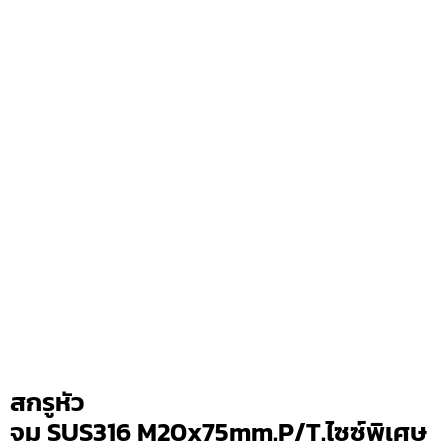
สกรูหัว
จม SUS316 M20x75mm.P/T.ไซซ์พิเศษ