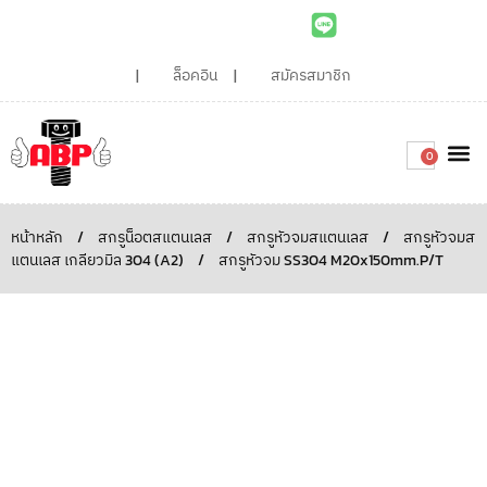
ล็อคอิน
สมัครสมาชิก
0
เกี่ยวกับเรา
สินค้าท
ไอเดียและบทความน่ารู้
ติดต่อเรา
Around the
ความยั่
สั่งซื้อเลย
หน้าหลัก
/
สกรูน็อตสแตนเลส
/
สกรูหัวจมสแตนเลส
/
สกรูหัวจมส
แตนเลส เกลียวมิล 304 (A2)
/
สกรูหัวจม SS304 M20x150mm.P/T