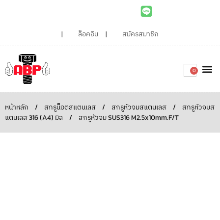
ล็อคอิน
สมัครสมาชิก
0
เกี่ยวกับเรา
สินค้าท
ไอเดียและบทความน่ารู้
ติดต่อเรา
Around the
ความยั่
สั่งซื้อเลย
หน้าหลัก
/
สกรูน็อตสแตนเลส
/
สกรูหัวจมสแตนเลส
/
สกรูหัวจมส
แตนเลส 316 (A4) มิล
/
สกรูหัวจม SUS316 M2.5x10mm.F/T