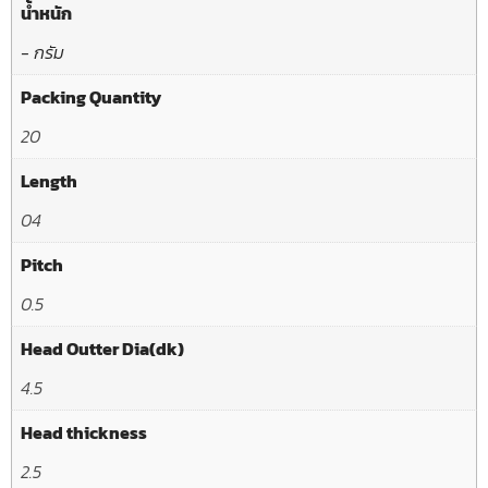
น้ำหนัก
- กรัม
Packing Quantity
20
Length
04
Pitch
0.5
Head Outter Dia(dk)
4.5
Head thickness
2.5