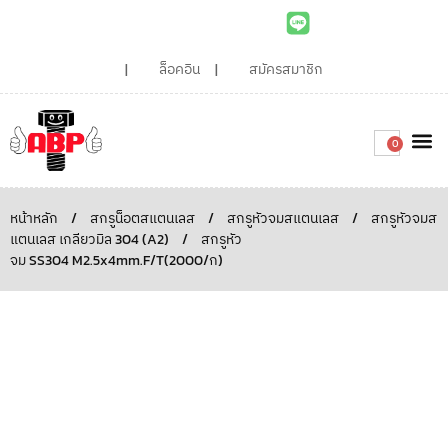
ล็อคอิน
สมัครสมาชิก
0
เกี่ยวกับเรา
สินค้าท
ไอเดียและบทความน่ารู้
ติดต่อเรา
Around the
ความยั่
สั่งซื้อเลย
หน้าหลัก
/
สกรูน็อตสแตนเลส
/
สกรูหัวจมสแตนเลส
/
สกรูหัวจมส
แตนเลส เกลียวมิล 304 (A2)
/
สกรูหัว
จม SS304 M2.5x4mm.F/T(2000/ก)