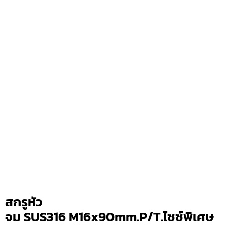
สกรูหัว
จม SUS316 M16x90mm.P/T.ไซซ์พิเศษ