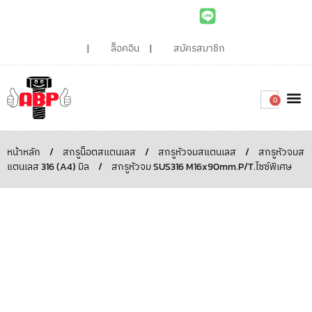
ล็อคอิน
สมัครสมาชิก
0
เกี่ยวกับเรา
สินค้าท
ไอเดียและบทความน่ารู้
ติดต่อเรา
Around the
ความยั่
สั่งซื้อเลย
หน้าหลัก
/
สกรูน็อตสแตนเลส
/
สกรูหัวจมสแตนเลส
/
สกรูหัวจมส
แตนเลส 316 (A4) มิล
/
สกรูหัวจม SUS316 M16x90mm.P/T.ไซซ์พิเศษ