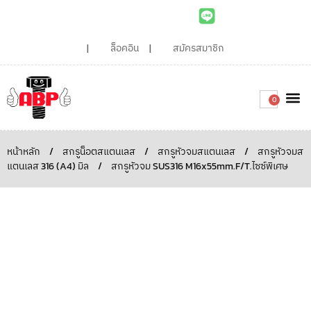
ล็อคอิน
สมัครสมาชิก
0
เกี่ยวกับเรา
สินค้าท
ไอเดียและบทความน่ารู้
ติดต่อเรา
Around the
ความยั่
สั่งซื้อเลย
หน้าหลัก
/
สกรูน็อตสแตนเลส
/
สกรูหัวจมสแตนเลส
/
สกรูหัวจมส
แตนเลส 316 (A4) มิล
/
สกรูหัวจม SUS316 M16x55mm.F/T.ไซซ์พิเศษ