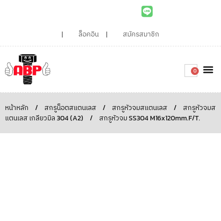
ล็อคอิน
สมัครสมาชิก
0
เกี่ยวกับเรา
สินค้าท
ไอเดียและบทความน่ารู้
ติดต่อเรา
Around the
ความยั่
สั่งซื้อเลย
หน้าหลัก
/
สกรูน็อตสแตนเลส
/
สกรูหัวจมสแตนเลส
/
สกรูหัวจมส
แตนเลส เกลียวมิล 304 (A2)
/
สกรูหัวจม SS304 M16x120mm.F/T.