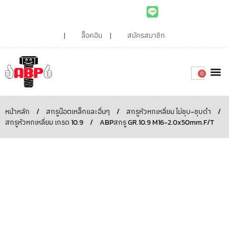
ล็อคอิน
สมัครสมาชิก
0
เกี่ยวกับเรา
สินค้าท
ไอเดียและบทความน่ารู้
ติดต่อเรา
Around the
ความยั่
สั่งซื้อเลย
หน้าหลัก
/
สกรูน๊อตเหล็กและอื่นๆ
/
สกรูหัวหกเหลี่ยม ไม่ชุบ-ชุบดำ
/
สกรูหัวหกเหลี่ยม เกรด 10.9
/
ABPสกรู GR.10.9 M16-2.0x50mm.F/T