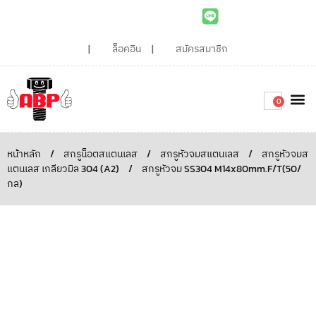
ล็อคอิน
สมัครสมาชิก
0
เกี่ยวกับเรา
สินค้าท
ไอเดียและบทความน่ารู้
ติดต่อเรา
Around the
ความยั่
สั่งซื้อเลย
หน้าหลัก
/
สกรูน็อตสแตนเลส
/
สกรูหัวจมสแตนเลส
/
สกรูหัวจมส
แตนเลส เกลียวมิล 304 (A2)
/
สกรูหัวจม SS304 M14x80mm.F/T(50/
กล)