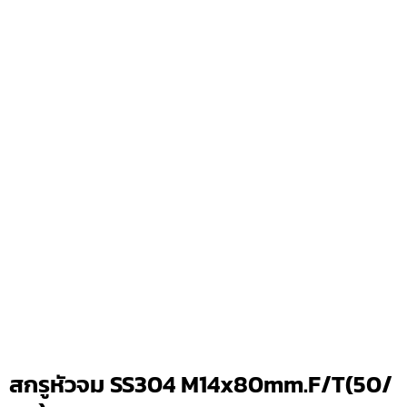
สกรูหัวจม SS304 M14x80mm.F/T(50/