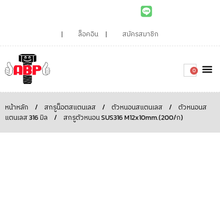
ล็อคอิน
สมัครสมาชิก
0
เกี่ยวกับเรา
สินค้าท
ไอเดียและบทความน่ารู้
ติดต่อเรา
Around the
ความยั่
สั่งซื้อเลย
หน้าหลัก
/
สกรูน็อตสแตนเลส
/
ตัวหนอนสแตนเลส
/
ตัวหนอนส
แตนเลส 316 มิล
/
สกรูตัวหนอน SUS316 M12x10mm.(200/ก)