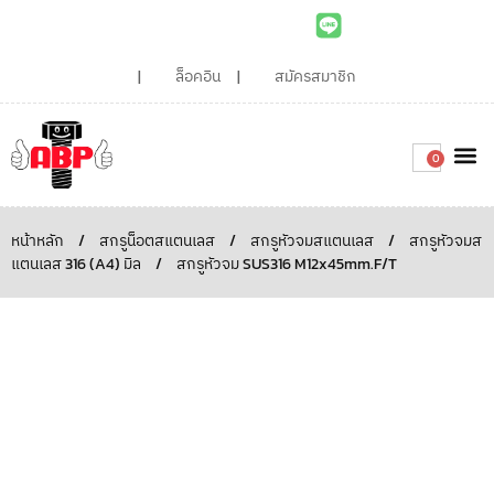
ล็อคอิน
สมัครสมาชิก
0
เกี่ยวกับเรา
สินค้าท
ไอเดียและบทความน่ารู้
ติดต่อเรา
Around the
ความยั่
สั่งซื้อเลย
หน้าหลัก
/
สกรูน็อตสแตนเลส
/
สกรูหัวจมสแตนเลส
/
สกรูหัวจมส
แตนเลส 316 (A4) มิล
/
สกรูหัวจม SUS316 M12x45mm.F/T