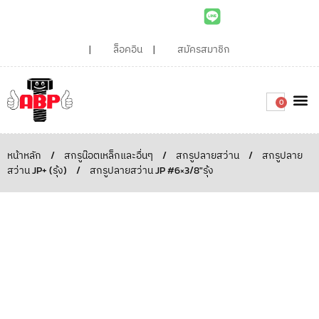
ล็อคอิน
สมัครสมาชิก
0
เกี่ยวกับเรา
สินค้าท
ไอเดียและบทความน่ารู้
ติดต่อเรา
Around the
ความยั่
สั่งซื้อเลย
หน้าหลัก
/
สกรูน๊อตเหล็กและอื่นๆ
/
สกรูปลายสว่าน
/
สกรูปลาย
สว่าน JP+ (รุ้ง)
/
สกรูปลายสว่าน JP #6×3/8″รุ้ง