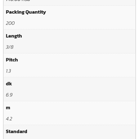
Packing Quantity
200
Length
3/8
Pitch
1.3
dk
6.9
m
4.2
Standard