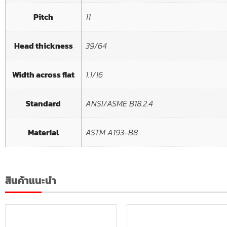
Pitch
11
Head thickness
39/64
Width across flat
1.1/16
Standard
ANSI/ASME B18.2.4
Material
ASTM A193-B8
สินค้าแนะนำ