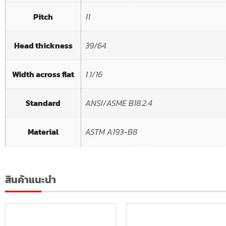
Pitch
11
Head thickness
39/64
Width across flat
1.1/16
Standard
ANSI/ASME B18.2.4
Material
ASTM A193-B8
สินค้าแนะนำ