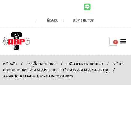
ล็อคอิน
สมัครสมาชิก
0
เกี่ยวกับเรา
สินค้าท
ไอเดียและบทความน่ารู้
ติดต่อเรา
Around the
ความยั่
สั่งซื้อเลย
หน้าหลัก
/
สกรูน็อตสแตนเลส
/
เกลียวตลอดสแตนเลส
/
เกลียว
ตลอดสแตนเลส ASTM A193-B8 + 2 หัว SUS ASTM A194-B8 หุน
/
ABPสตัด A193-B8 3/8″-16UNCx220mm.