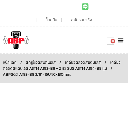
ล็อคอิน
สมัครสมาชิก
0
เกี่ยวกับเรา
สินค้าท
ไอเดียและบทความน่ารู้
ติดต่อเรา
Around the
ความยั่
สั่งซื้อเลย
หน้าหลัก
/
สกรูน็อตสแตนเลส
/
เกลียวตลอดสแตนเลส
/
เกลียว
ตลอดสแตนเลส ASTM A193-B8 + 2 หัว SUS ASTM A194-B8 หุน
/
ABPสตัด A193-B8 3/8″-16UNCx130mm.