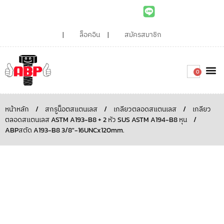
ล็อคอิน
สมัครสมาชิก
0
เกี่ยวกับเรา
สินค้าท
ไอเดียและบทความน่ารู้
ติดต่อเรา
Around the
ความยั่
สั่งซื้อเลย
หน้าหลัก
/
สกรูน็อตสแตนเลส
/
เกลียวตลอดสแตนเลส
/
เกลียว
ตลอดสแตนเลส ASTM A193-B8 + 2 หัว SUS ASTM A194-B8 หุน
/
ABPสตัด A193-B8 3/8″-16UNCx120mm.