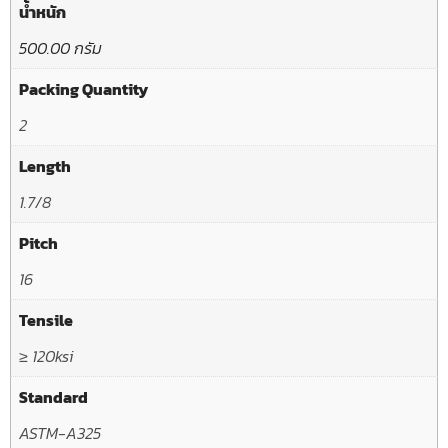
น้ำหนัก
500.00 กรัม
Packing Quantity
2
Length
1.7/8
Pitch
16
Tensile
≥ 120ksi
Standard
ASTM-A325