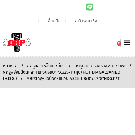
ล็อคอิน
สมัครสมาชิก
0
เกี่ยวกับเรา
สินค้าท
ไอเดียและบทความน่ารู้
ติดต่อเรา
Around the
ความยั่
สั่งซื้อเลย
หน้าหลัก
/
สกรูน๊อตเหล็กและอื่นๆ
/
สกรูน๊อตโครงสร้าง ชุบสังกะสี
/
สกรูพร้อมน๊อตและ 1 แหวนอีแปะ "A325-1" (หุน) HOT DIP GALVANIED
(H.D.G.)
/
ABPสกรู+หัวน๊อต+แหวน A325-1 3/8″x1.7/8″HDG.P/T