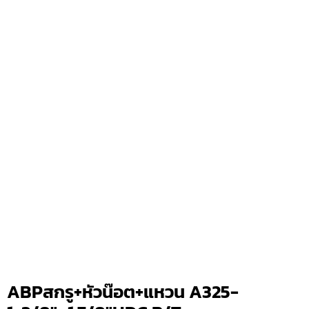
ABPสกรู+หัวน๊อต+แหวน A325-