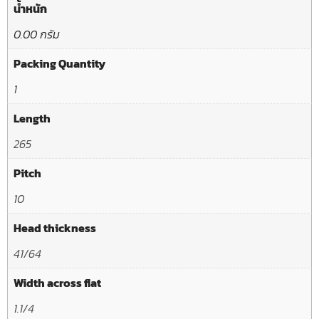
น้ำหนัก
0.00 กรัม
Packing Quantity
1
Length
265
Pitch
10
Head thickness
41/64
Width across flat
1.1/4