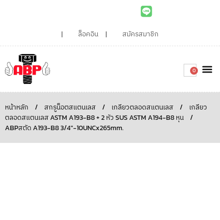
ล็อคอิน
สมัครสมาชิก
0
เกี่ยวกับเรา
สินค้าท
ไอเดียและบทความน่ารู้
ติดต่อเรา
Around the
ความยั่
สั่งซื้อเลย
หน้าหลัก
/
สกรูน็อตสแตนเลส
/
เกลียวตลอดสแตนเลส
/
เกลียว
ตลอดสแตนเลส ASTM A193-B8 + 2 หัว SUS ASTM A194-B8 หุน
/
ABPสตัด A193-B8 3/4″-10UNCx265mm.