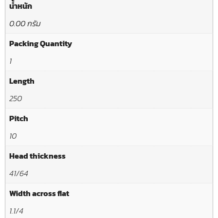
น้ำหนัก
0.00 กรัม
Packing Quantity
1
Length
250
Pitch
10
Head thickness
41/64
Width across flat
1.1/4