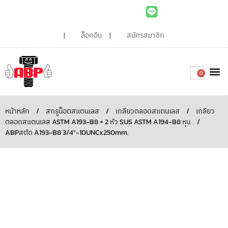
ล็อคอิน
สมัครสมาชิก
0
เกี่ยวกับเรา
สินค้าท
ไอเดียและบทความน่ารู้
ติดต่อเรา
Around the
ความยั่
สั่งซื้อเลย
หน้าหลัก
/
สกรูน็อตสแตนเลส
/
เกลียวตลอดสแตนเลส
/
เกลียว
ตลอดสแตนเลส ASTM A193-B8 + 2 หัว SUS ASTM A194-B8 หุน
/
ABPสตัด A193-B8 3/4″-10UNCx250mm.