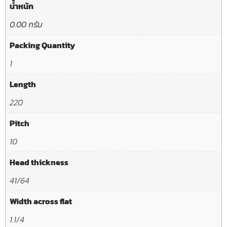
น้ำหนัก
0.00 กรัม
Packing Quantity
1
Length
220
Pitch
10
Head thickness
41/64
Width across flat
1.1/4