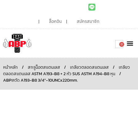
ล็อคอิน
สมัครสมาชิก
0
เกี่ยวกับเรา
สินค้าท
ไอเดียและบทความน่ารู้
ติดต่อเรา
Around the
ความยั่
สั่งซื้อเลย
หน้าหลัก
/
สกรูน็อตสแตนเลส
/
เกลียวตลอดสแตนเลส
/
เกลียว
ตลอดสแตนเลส ASTM A193-B8 + 2 หัว SUS ASTM A194-B8 หุน
/
ABPสตัด A193-B8 3/4″-10UNCx220mm.