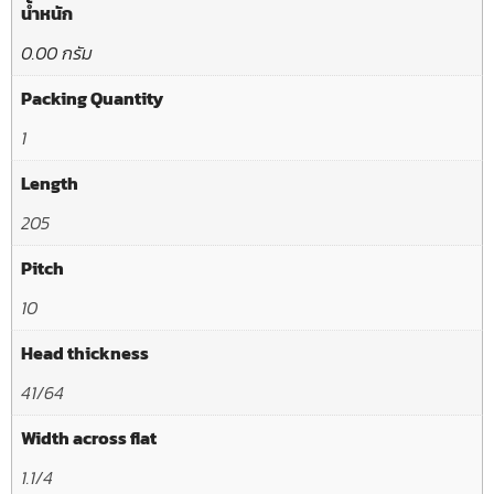
น้ำหนัก
0.00 กรัม
Packing Quantity
1
Length
205
Pitch
10
Head thickness
41/64
Width across flat
1.1/4