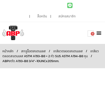
ล็อคอิน
สมัครสมาชิก
0
เกี่ยวกับเรา
สินค้าท
ไอเดียและบทความน่ารู้
ติดต่อเรา
Around the
ความยั่
สั่งซื้อเลย
หน้าหลัก
/
สกรูน็อตสแตนเลส
/
เกลียวตลอดสแตนเลส
/
เกลียว
ตลอดสแตนเลส ASTM A193-B8 + 2 หัว SUS ASTM A194-B8 หุน
/
ABPสตัด A193-B8 3/4″-10UNCx205mm.