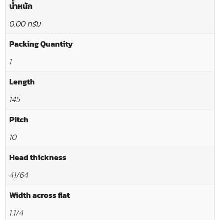
น้ำหนัก
0.00 กรัม
Packing Quantity
1
Length
145
Pitch
10
Head thickness
41/64
Width across flat
1.1/4