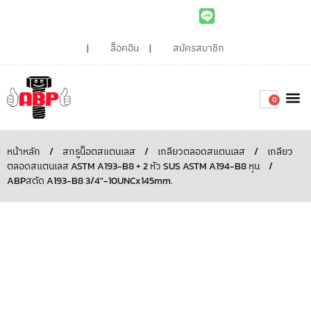
ล็อคอิน
สมัครสมาชิก
0
เกี่ยวกับเรา
สินค้าท
ไอเดียและบทความน่ารู้
ติดต่อเรา
Around the
ความยั่
สั่งซื้อเลย
หน้าหลัก
/
สกรูน็อตสแตนเลส
/
เกลียวตลอดสแตนเลส
/
เกลียว
ตลอดสแตนเลส ASTM A193-B8 + 2 หัว SUS ASTM A194-B8 หุน
/
ABPสตัด A193-B8 3/4″-10UNCx145mm.