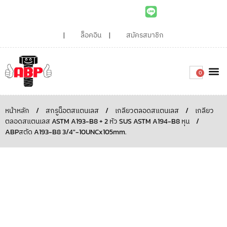
ล็อคอิน
สมัครสมาชิก
0
เกี่ยวกับเรา
สินค้าท
ไอเดียและบทความน่ารู้
ติดต่อเรา
Around the
ความยั่
สั่งซื้อเลย
หน้าหลัก
/
สกรูน็อตสแตนเลส
/
เกลียวตลอดสแตนเลส
/
เกลียว
ตลอดสแตนเลส ASTM A193-B8 + 2 หัว SUS ASTM A194-B8 หุน
/
ABPสตัด A193-B8 3/4″-10UNCx105mm.