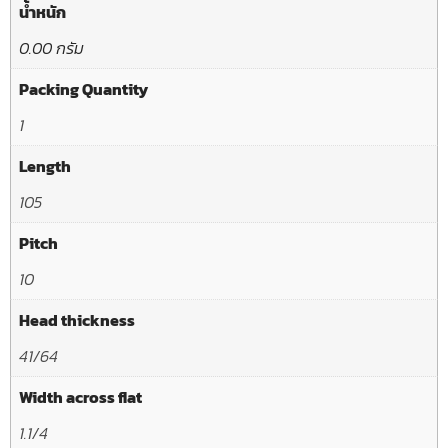
น้ำหนัก
0.00 กรัม
Packing Quantity
1
Length
105
Pitch
10
Head thickness
41/64
Width across flat
1.1/4