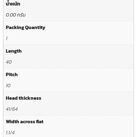
น้ำหนัก
0.00 กรัม
Packing Quantity
1
Length
40
Pitch
10
Head thickness
41/64
Width across flat
1.1/4