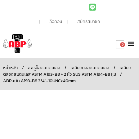
ล็อคอิน
สมัครสมาชิก
0
เกี่ยวกับเรา
สินค้าท
ไอเดียและบทความน่ารู้
ติดต่อเรา
Around the
ความยั่
สั่งซื้อเลย
หน้าหลัก
/
สกรูน็อตสแตนเลส
/
เกลียวตลอดสแตนเลส
/
เกลียว
ตลอดสแตนเลส ASTM A193-B8 + 2 หัว SUS ASTM A194-B8 หุน
/
ABPสตัด A193-B8 3/4″-10UNCx40mm.