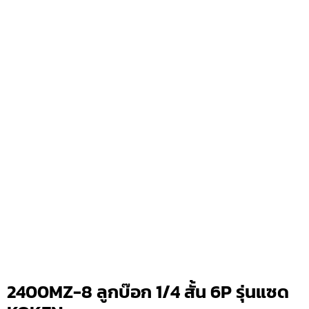
2400MZ-8 ลูกบ๊อก 1/4 สั้น 6P รุ่นแซด