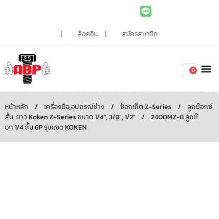
ล็อคอิน
สมัครสมาชิก
0
เกี่ยวกับเรา
สินค้าท
ไอเดียและบทความน่ารู้
ติดต่อเรา
Around the
ความยั่
สั่งซื้อเลย
หน้าหลัก
/
เครื่องมือ,อุปกรณ์ช่าง
/
ซ็อกเก็ต Z-Series
/
ลูกบ๊อกซ์
สั้น, ยาว Koken Z-Series ขนาด 1/4", 3/8", 1/2"
/
2400MZ-8 ลูกบ๊
อก 1/4 สั้น 6P รุ่นแซด KOKEN