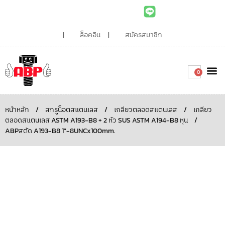
ล็อคอิน
สมัครสมาชิก
0
เกี่ยวกับเรา
สินค้าท
ไอเดียและบทความน่ารู้
ติดต่อเรา
Around the
ความยั่
สั่งซื้อเลย
หน้าหลัก
/
สกรูน็อตสแตนเลส
/
เกลียวตลอดสแตนเลส
/
เกลียว
ตลอดสแตนเลส ASTM A193-B8 + 2 หัว SUS ASTM A194-B8 หุน
/
ABPสตัด A193-B8 1″-8UNCx100mm.