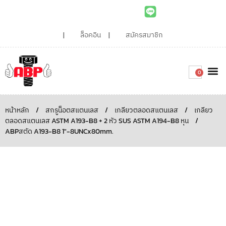
ล็อคอิน
สมัครสมาชิก
0
เกี่ยวกับเรา
สินค้าท
ไอเดียและบทความน่ารู้
ติดต่อเรา
Around the
ความยั่
สั่งซื้อเลย
หน้าหลัก
/
สกรูน็อตสแตนเลส
/
เกลียวตลอดสแตนเลส
/
เกลียว
ตลอดสแตนเลส ASTM A193-B8 + 2 หัว SUS ASTM A194-B8 หุน
/
ABPสตัด A193-B8 1″-8UNCx80mm.