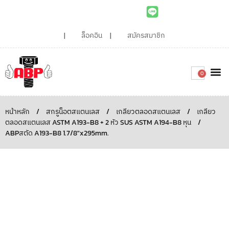
ล็อคอิน
สมัครสมาชิก
0
เกี่ยวกับเรา
สินค้าท
ไอเดียและบทความน่ารู้
ติดต่อเรา
Around the
ความยั่
สั่งซื้อเลย
หน้าหลัก
/
สกรูน็อตสแตนเลส
/
เกลียวตลอดสแตนเลส
/
เกลียว
ตลอดสแตนเลส ASTM A193-B8 + 2 หัว SUS ASTM A194-B8 หุน
/
ABPสตัด A193-B8 1.7/8″x295mm.