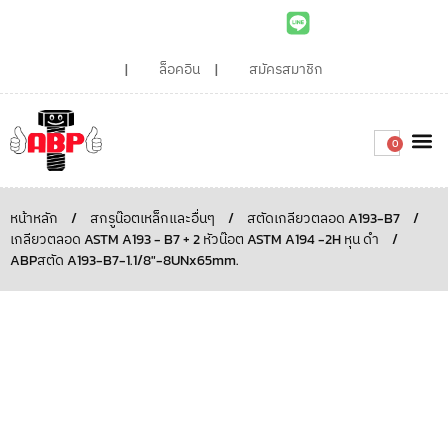
ล็อคอิน
สมัครสมาชิก
0
เกี่ยวกับเรา
สินค้าท
ไอเดียและบทความน่ารู้
ติดต่อเรา
Around the
ความยั่
สั่งซื้อเลย
หน้าหลัก
/
สกรูน๊อตเหล็กและอื่นๆ
/
สตัดเกลียวตลอด A193-B7
/
เกลียวตลอด ASTM A193 - B7 + 2 หัวน๊อต ASTM A194 -2H หุน ดำ
/
ABPสตัด A193-B7-1.1/8″-8UNx65mm.