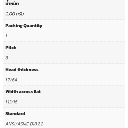
น้ำหนัก
0.00 กรัม
Packing Quantity
1
Pitch
8
Head thickness
1.7/64
Width across flat
1.13/16
Standard
ANSI/ASME B18.2.2