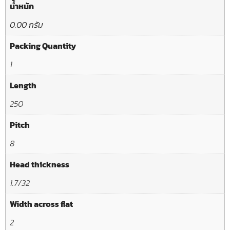
น้ำหนัก
0.00 กรัม
Packing Quantity
1
Length
250
Pitch
8
Head thickness
1.7/32
Width across flat
2