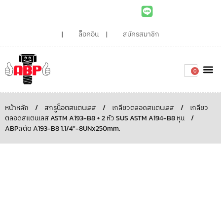
ล็อคอิน
สมัครสมาชิก
0
เกี่ยวกับเรา
สินค้าท
ไอเดียและบทความน่ารู้
ติดต่อเรา
Around the
ความยั่
สั่งซื้อเลย
หน้าหลัก
/
สกรูน็อตสแตนเลส
/
เกลียวตลอดสแตนเลส
/
เกลียว
ตลอดสแตนเลส ASTM A193-B8 + 2 หัว SUS ASTM A194-B8 หุน
/
ABPสตัด A193-B8 1.1/4″-8UNx250mm.