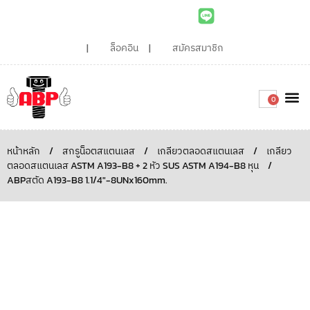
ล็อคอิน
สมัครสมาชิก
0
เกี่ยวกับเรา
สินค้าท
ไอเดียและบทความน่ารู้
ติดต่อเรา
Around the
ความยั่
สั่งซื้อเลย
หน้าหลัก
/
สกรูน็อตสแตนเลส
/
เกลียวตลอดสแตนเลส
/
เกลียว
ตลอดสแตนเลส ASTM A193-B8 + 2 หัว SUS ASTM A194-B8 หุน
/
ABPสตัด A193-B8 1.1/4″-8UNx160mm.