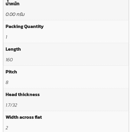
น้ำหนัก
0.00 กรัม
Packing Quantity
1
Length
160
Pitch
8
Head thickness
1.7/32
Width across flat
2