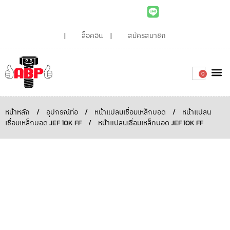
ล็อคอิน
สมัครสมาชิก
0
เกี่ยวกับเรา
สินค้าท
ไอเดียและบทความน่ารู้
ติดต่อเรา
Around the
ความยั่
สั่งซื้อเลย
หน้าหลัก
/
อุปกรณ์ท่อ
/
หน้าแปลนเชื่อมเหล็กบอด
/
หน้าแปลน
เชื่อมเหล็กบอด JEF 10K FF
/
หน้าแปลนเชื่อมเหล็กบอด JEF 10K FF