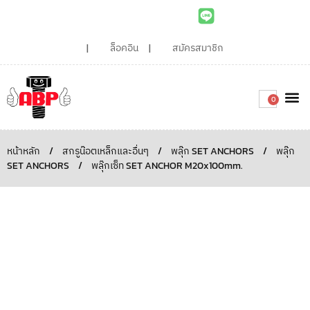
ล็อคอิน
สมัครสมาชิก
0
เกี่ยวกับเรา
สินค้าท
ไอเดียและบทความน่ารู้
ติดต่อเรา
Around the
ความยั่
สั่งซื้อเลย
หน้าหลัก
/
สกรูน๊อตเหล็กและอื่นๆ
/
พลุ๊ก SET ANCHORS
/
พลุ๊ก
SET ANCHORS
/
พลุ๊กเซ็ท SET ANCHOR M20x100mm.