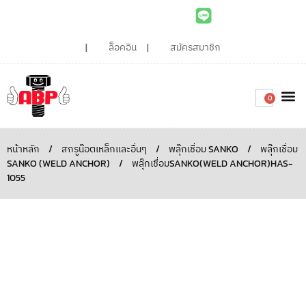
ล็อคอิน
สมัครสมาชิก
0
เกี่ยวกับเรา
สินค้าท
ไอเดียและบทความน่ารู้
ติดต่อเรา
Around the
ความยั่
สั่งซื้อเลย
หน้าหลัก
/
สกรูน๊อตเหล็กและอื่นๆ
/
พลุ๊กเชื่อม SANKO
/
พลุ๊กเชื่อม
SANKO (WELD ANCHOR)
/
พลุ๊กเชื่อมSANKO(WELD ANCHOR)HAS-
1055