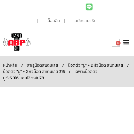
ล็อคอิน
สมัครสมาชิก
0
เกี่ยวกับเรา
สินค้าท
ไอเดียและบทความน่ารู้
ติดต่อเรา
Around the
ความยั่
สั่งซื้อเลย
หน้าหลัก
/
สกรูน็อตสแตนเลส
/
น๊อตตัว "ยู" + 2 หัวน๊อต สแตนเลส
/
น๊อตตัว "ยู" + 2 หัวน๊อต สแตนเลส 316
/
เฉพาะน๊อตตัว
ยู S.S.316 แกน12 วงใน78