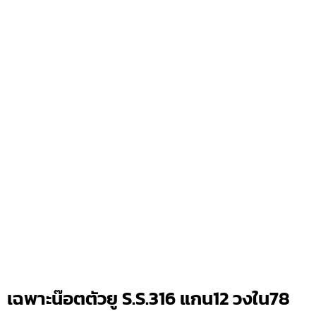
เฉพาะน๊อตตัวยู S.S.316 แกน12 วงใน78