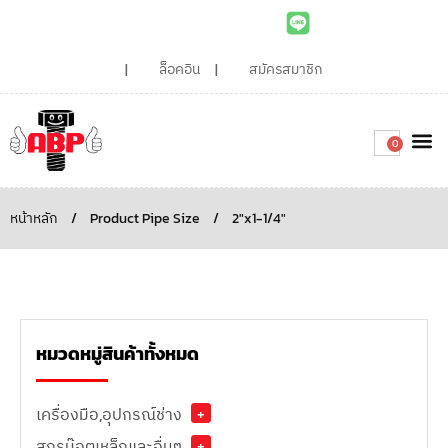
ล็อคอิน
สมัครสมาชิก
0
เกี่ยวกับเรา
สินค้าท
ไอเดียและบทความน่ารู้
ติดต่อเรา
Around the
ความยั่
สั่งซื้อเลย
หน้าหลัก
/
Product Pipe Size
/
2"x1-1/4"
หมวดหมู่สินค้าทั้งหมด
เครื่องมือ,อุปกรณ์ช่าง
+
สกรูน๊อตเหล็กและอื่นๆ
+