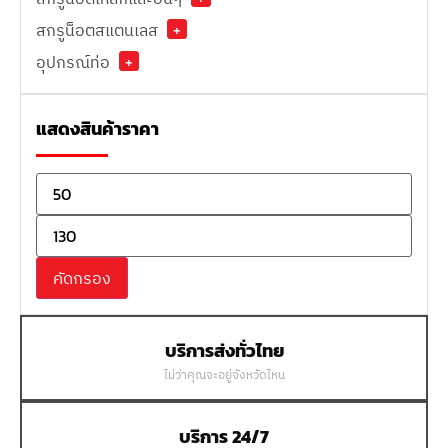
สกรูน็อตสแตนเลส
+
อุปกรณ์ท่อ
+
แสดงสินค้าราคา
คัดกรอง
บริการส่งทั่วไทย
ไม่ว่าคุณจะอยู่จังหวัดไหน
บริการ 24/7