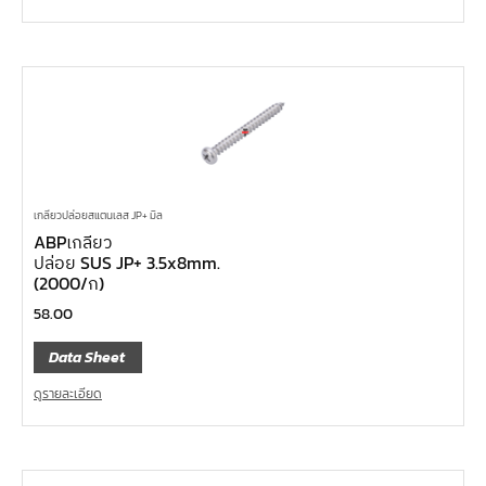
เกลียวปล่อยสแตนเลส JP+ มิล
ABPเกลียว
ปล่อย SUS JP+ 3.5x8mm.
(2000/ก)
58.00
Data Sheet
ดูรายละเอียด