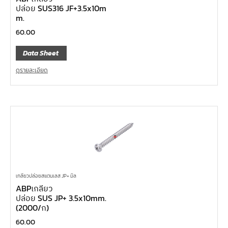
ปล่อย SUS316 JF+3.5x10m
m.
60.00
Data Sheet
ดูรายละเอียด
เกลียวปล่อยสแตนเลส JP+ มิล
ABPเกลียว
ปล่อย SUS JP+ 3.5x10mm.
(2000/ก)
60.00