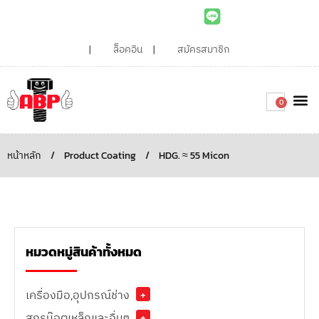
ล็อคอิน
สมัครสมาชิก
0
เกี่ยวกับเรา
สินค้าท
ไอเดียและบทความน่ารู้
ติดต่อเรา
Around the
ความยั่
สั่งซื้อเลย
หน้าหลัก
/
Product Coating
/
HDG. ≈ 55 Micon
หมวดหมู่สินค้าทั้งหมด
เครื่องมือ,อุปกรณ์ช่าง
+
สกรูน๊อตเหล็กและอื่นๆ
+