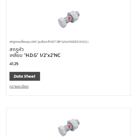
สกรูหกเหลี่ยมหุน UNC ชุบสังกะสี HOT DIP GALVANIZED (H.D.G.)
สกรูหัว
เหลี่ยม “H.D.G” 1/2″x2″NC
41.25
Data Sheet
ดูรายละเอียด