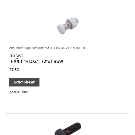
สกรูหกเหลี่ยมหุน BSW ชุบสังกะสี HOT DIP GALVANIZED (H.D.G.)
สกรูหัว
เหลี่ยม “H.D.G.” 1/2″x1″BSW
37.50
Data Sheet
ดูรายละเอียด