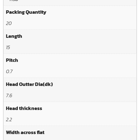
Packing Quantity
20
Length
15
Pitch
0.7
Head Outter Dia(dk)
7.6
Head thickness
2.2
Width across flat