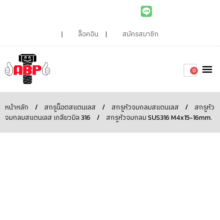
ล็อคอิน
สมัครสมาชิก
0
เกี่ยวกับเรา
สินค้าท
ไอเดียและบทความน่ารู้
ติดต่อเรา
Around the
ความยั่
สั่งซื้อเลย
หน้าหลัก
/
สกรูน็อตสแตนเลส
/
สกรูหัวจมกลมสแตนเลส
/
สกรูหัว
จมกลมสแตนเลส เกลียวมิล 316
/
สกรูหัวจมกลม SUS316 M4x15-16mm.