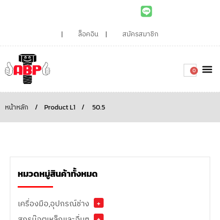
ล็อคอิน
สมัครสมาชิก
0
เกี่ยวกับเรา
สินค้าท
ไอเดียและบทความน่ารู้
ติดต่อเรา
Around the
ความยั่
สั่งซื้อเลย
หน้าหลัก
/
Product L1
/
50.5
หมวดหมู่สินค้าทั้งหมด
เครื่องมือ,อุปกรณ์ช่าง
+
สกรูน๊อตเหล็กและอื่นๆ
+